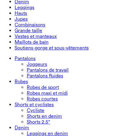
Denim
Pantalons fluides
Robes maxi et midi
Cycliste
Denim
Leggings
Robes courtes
Shorts en denim
Leggings en denim
Leggings
Hauts
Shorts 2.5"
Jeans à jambe large
Leggings en denim
Hauts
Jupes
Shorts en denim
Leggings push-up
Soutiens-gorge de sport
Jupes
Combinaisons
Jupes en denim
Leggings de yoga
T-shirts
Jupes actives
Combinaisons
Grande taille
Jupes courtes
Salopettes
Grande taille
Vestes et manteaux
Jupes maxi et midi
Combishorts
Bas grande taille
Vestes et manteaux
Maillots de bain
Hauts grande taille
Vestes et manteaux
Maillots de bain
Soutiens-gorge et sous-vêtements
Robes grande taille
Manteaux
Hauts de maillot de bain
Soutiens-gorge et sous-vêtements
Bas de maillot de bain
Soutiens-gorge
Pantalons
Ensembles de maillots de bain
Sous-vêtements
Joggeurs
Pantalons de travail
Pantalons fluides
Robes
Robes de sport
Robes maxi et midi
Robes courtes
Shorts et cyclistes
Cycliste
Shorts en denim
Shorts 2.5"
Denim
Leggings en denim