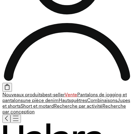
Nouveaux produits
best-seller
Vente
Pantalons de jogging et
pantalons
une pièce
denim
Hauts
guêtres
Combinaisons
Jupes
et shorts
Short et motard
Recherche par activité
Recherche
par conception