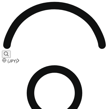
(
JPY
)