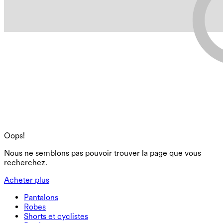
Oops!
Nous ne semblons pas pouvoir trouver la page que vous
recherchez.
Acheter plus
Pantalons
Pantalons
Robes
Joggeurs
Robes
Shorts et cyclistes
Pantalons de travail
Robes de sport
Shorts et cyclistes