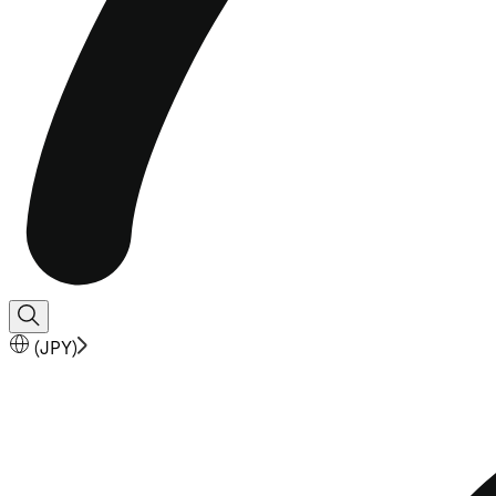
(
JPY
)