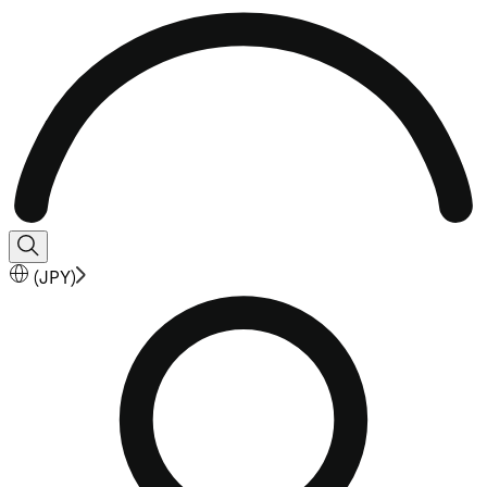
(
JPY
)