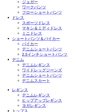
水着セット
下着
ジョガー
ワークパンツ
フローショートパンツ
ドレス
スポーツドレス
マキシ＆ミディドレス
ミニドレス
ショートパンツ＆バイカー
バイカー
デニムショートパンツ
2.5インチショートパンツ
デニム
デニムレギンス
ワイドレッグジーンズ
デニムショートパンツ
デニムスカート
レギンス
デニムレギンス
ヒップアップレギンス
ヨガレギンス
トップス