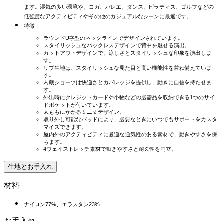
ます。湿気の多い環境や、ヨガ、バレエ、ダンス、ピラティス、ゴルフなどの
低強度なアクティビティやその他のカジュアルなシーンに最適です。
特徴：
ラウンドU字型のネックラインでデザインされています。
スタイリッシュなバックレスデザインで背中を魅せる演出。
カットアウトデザインで、涼しさとスタイリッシュな印象を演出しま
す。
リブ生地は、スタイリッシュな見た目と高い機能性を兼ね備えていま
す。
内蔵ショーツは快適さとカバレッジを提供し、動きに自信を持たせま
す。
外出時にクレジットカードや小物などの必需品を収納できる1つのサイ
ドポケットが付いています。
太ももにかかるミニ丈デザイン。
取り外し可能なパッドにより、必要なときにいつでもサポートをカスタ
マイズできます。
屋内外のアクティビティに最適な通気性のある素材で、動きやすさを保
ちます。
4ウェイストレッチ素材で動きやすさと耐久性を両立。
生地とお手入れ
材料
ナイロン77%、エラスタン23%
お手入れ