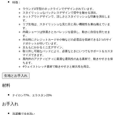
特徴：
ラウンドU字型のネックラインでデザインされています。
スタイリッシュなバックレスデザインで背中を魅せる演出。
カットアウトデザインで、涼しさとスタイリッシュな印象を演出しま
す。
リブ生地は、スタイリッシュな見た目と高い機能性を兼ね備えていま
す。
内蔵ショーツは快適さとカバレッジを提供し、動きに自信を持たせま
す。
外出時にクレジットカードや小物などの必需品を収納できる1つのサイ
ドポケットが付いています。
太ももにかかるミニ丈デザイン。
取り外し可能なパッドにより、必要なときにいつでもサポートをカスタ
マイズできます。
屋内外のアクティビティに最適な通気性のある素材で、動きやすさを保
ちます。
4ウェイストレッチ素材で動きやすさと耐久性を両立。
生地とお手入れ
材料
ナイロン77%、エラスタン23%
お手入れ
洗濯機で冷水洗い