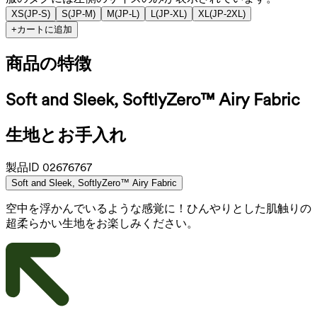
XS
(
JP-S
)
S
(
JP-M
)
M
(
JP-L
)
L
(
JP-XL
)
XL
(
JP-2XL
)
+
カートに追加
商品の特徴
Soft and Sleek, SoftlyZero™ Airy Fabric
生地とお手入れ
製品ID
02676767
Soft and Sleek, SoftlyZero™ Airy Fabric
空中を浮かんでいるような感覚に！ひんやりとした肌触りの
超柔らかい生地をお楽しみください。