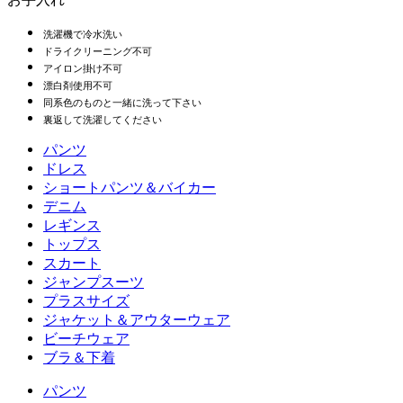
洗濯機で冷水洗い
ドライクリーニング不可
アイロン掛け不可
漂白剤使用不可
同系色のものと一緒に洗って下さい
裏返して洗濯してください
パンツ
パンツ
ドレス
ジョガー
ドレス
ショートパンツ＆バイカー
ワークパンツ
スポーツドレス
ショートパンツ＆バイカー
デニム
フローショートパンツ
マキシ＆ミディドレス
バイカー
デニム
レギンス
ミニドレス
デニムショートパンツ
デニムレギンス
レギンス
トップス
2.5インチショートパンツ
ワイドレッグジーンズ
デニムレギンス
トップス
スカート
デニムショートパンツ
ヒップアップレギンス
スポーツブラ
スカート
ジャンプスーツ
デニムスカート
ヨガレギンス
Tシャツ
アクティブスカート
ジャンプスーツ
プラスサイズ
ミニスカート
オーバーオール
プラスサイズ
ジャケット＆アウターウェア
マキシ＆ミディスカート
ロンパース
プラスサイズボトムス
ジャケット＆アウターウェア
ビーチウェア
プラスサイズトップス
ジャケット＆アウターウェア
ビーチウェア
ブラ＆下着
プラスサイズドレス
アウターウェア
水着トップス
ブラ＆下着
水着ボトムス
ブラ
パンツ