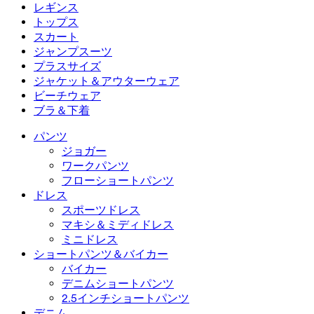
フローショートパンツ
マキシ＆ミディドレス
バイカー
デニム
レギンス
ミニドレス
デニムショートパンツ
デニムレギンス
レギンス
トップス
2.5インチショートパンツ
ワイドレッグジーンズ
デニムレギンス
トップス
スカート
デニムショートパンツ
ヒップアップレギンス
スポーツブラ
スカート
ジャンプスーツ
デニムスカート
ヨガレギンス
Tシャツ
アクティブスカート
ジャンプスーツ
プラスサイズ
ミニスカート
オーバーオール
プラスサイズ
ジャケット＆アウターウェア
マキシ＆ミディスカート
ロンパース
プラスサイズボトムス
ジャケット＆アウターウェア
ビーチウェア
プラスサイズトップス
ジャケット＆アウターウェア
ビーチウェア
ブラ＆下着
プラスサイズドレス
アウターウェア
水着トップス
ブラ＆下着
水着ボトムス
ブラ
パンツ
水着セット
下着
ジョガー
ワークパンツ
フローショートパンツ
ドレス
スポーツドレス
マキシ＆ミディドレス
ミニドレス
ショートパンツ＆バイカー
バイカー
デニムショートパンツ
2.5インチショートパンツ
デニム