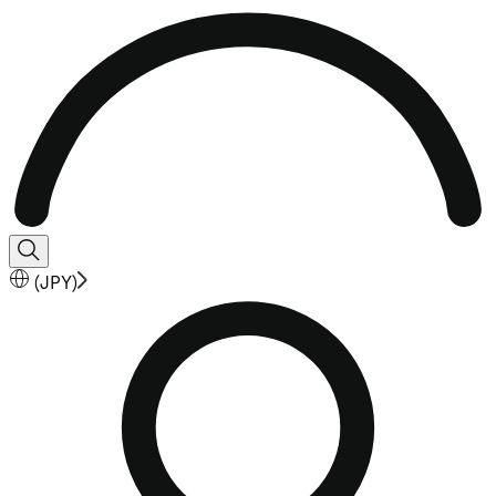
(
JPY
)