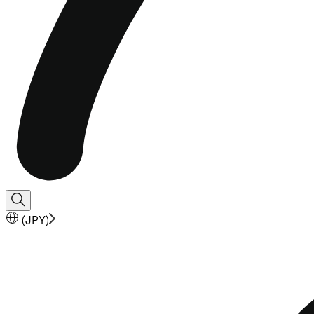
(
JPY
)