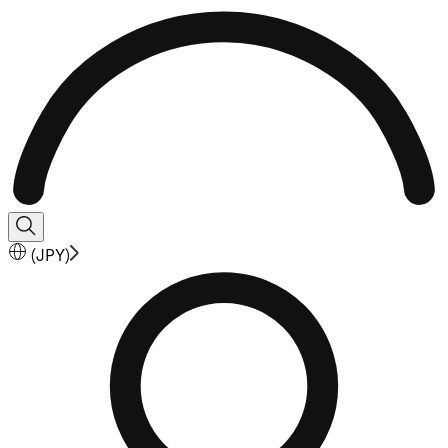
(
JPY
)