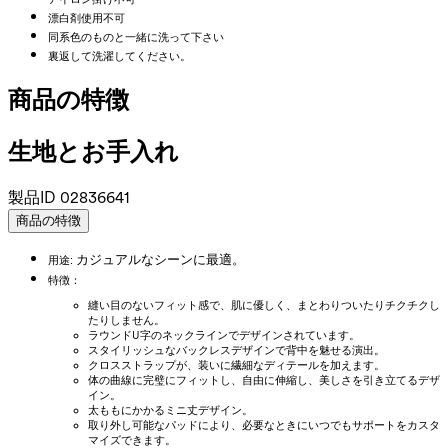
漂白剤使用不可
同系色のものと一緒に洗って下さい
裏返して洗濯してください。
商品の特徴
生地とお手入れ
製品ID
02836641
商品の特徴
カジュアルなシーンに最適。
用途:
特徴：
縫い目のないフィット感で、肌に優しく、まとわりついたりチクチクし
たりしません。
ラウンドU字のネックラインでデザインされています。
スタイリッシュなバックレスデザインで背中を魅せる演出。
クロスストラップが、装いに繊細なディテールを加えます。
体の曲線に完璧にフィットし、自由に伸縮し、美しさを引き立てるデザ
イン。
太ももにかかるミニ丈デザイン。
取り外し可能なパッドにより、必要なときにいつでもサポートをカスタ
マイズできます。