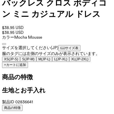
バックレス クロス ボディコ
ン ミニ カジュアル ドレス
$38.95 USD
$38.95 USD
カラー
Mocha Mousse
サイズを選択してください
(
JP
)
サイズ表
服のタグには左側のサイズのみが表示されています。
XS
(
JP-S
)
S
(
JP-M
)
M
(
JP-L
)
L
(
JP-XL
)
XL
(
JP-2XL
)
+
カートに追加
商品の特徴
生地とお手入れ
製品ID
02836641
商品の特徴