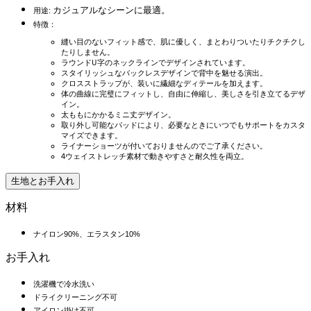
カジュアルなシーンに最適。
用途:
特徴：
縫い目のないフィット感で、肌に優しく、まとわりついたりチクチクし
たりしません。
ラウンドU字のネックラインでデザインされています。
スタイリッシュなバックレスデザインで背中を魅せる演出。
クロスストラップが、装いに繊細なディテールを加えます。
体の曲線に完璧にフィットし、自由に伸縮し、美しさを引き立てるデザ
イン。
太ももにかかるミニ丈デザイン。
取り外し可能なパッドにより、必要なときにいつでもサポートをカスタ
マイズできます。
ライナーショーツが付いておりませんのでご了承ください。
4ウェイストレッチ素材で動きやすさと耐久性を両立。
生地とお手入れ
材料
ナイロン90%、エラスタン10%
お手入れ
洗濯機で冷水洗い
ドライクリーニング不可
アイロン掛け不可