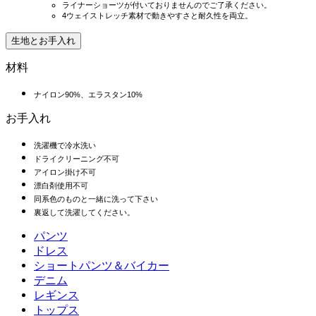
ライナーショーツが付いておりませんのでご了承ください。
4ウェイストレッチ素材で動きやすさと耐久性を両立。
生地とお手入れ
材料
ナイロン90%、エラスタン10%
お手入れ
洗濯機で冷水洗い
ドライクリーニング不可
アイロン掛け不可
漂白剤使用不可
同系色のものと一緒に洗って下さい
裏返して洗濯してください。
パンツ
パンツ
ドレス
ジョガー
ドレス
ショートパンツ＆バイカー
ワークパンツ
スポーツドレス
ショートパンツ＆バイカー
デニム
フローショートパンツ
マキシ＆ミディドレス
バイカー
デニム
レギンス
ミニドレス
デニムショートパンツ
デニムレギンス
レギンス
トップス