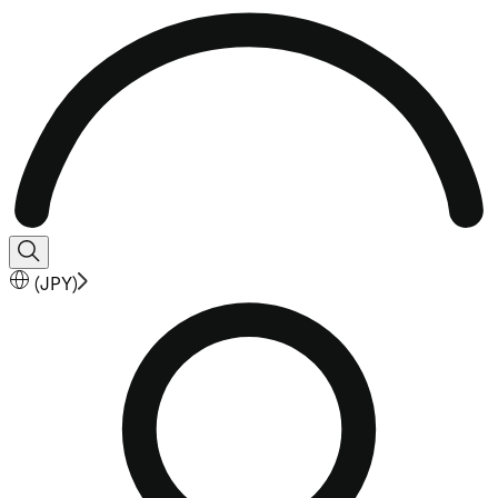
(
JPY
)