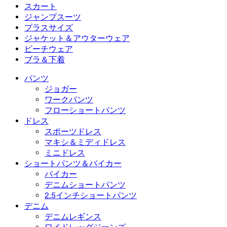
2.5インチショートパンツ
ワイドレッグジーンズ
デニムレギンス
トップス
スカート
デニムショートパンツ
ヒップアップレギンス
スポーツブラ
スカート
ジャンプスーツ
デニムスカート
ヨガレギンス
Tシャツ
アクティブスカート
ジャンプスーツ
プラスサイズ
ミニスカート
オーバーオール
プラスサイズ
ジャケット＆アウターウェア
マキシ＆ミディスカート
ロンパース
プラスサイズボトムス
ジャケット＆アウターウェア
ビーチウェア
プラスサイズトップス
ジャケット＆アウターウェア
ビーチウェア
ブラ＆下着
プラスサイズドレス
アウターウェア
水着トップス
ブラ＆下着
水着ボトムス
ブラ
パンツ
水着セット
下着
ジョガー
ワークパンツ
フローショートパンツ
ドレス
スポーツドレス
マキシ＆ミディドレス
ミニドレス
ショートパンツ＆バイカー
バイカー
デニムショートパンツ
2.5インチショートパンツ
デニム
デニムレギンス