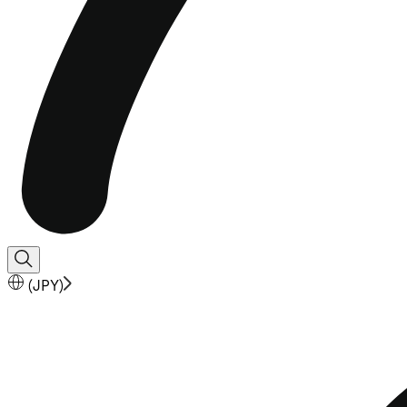
(
JPY
)