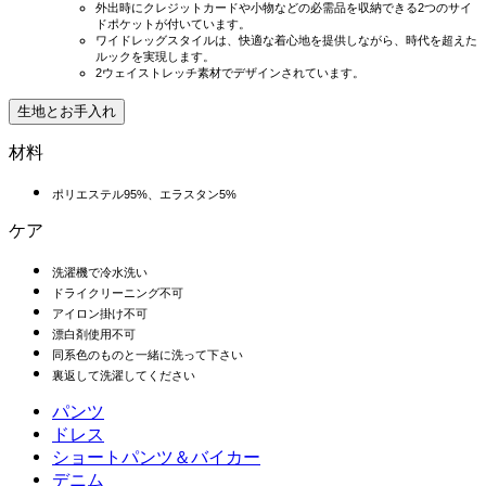
外出時にクレジットカードや小物などの必需品を収納できる2つのサイ
ドポケットが付いています。
ワイドレッグスタイルは、快適な着心地を提供しながら、時代を超えた
ルックを実現します。
2ウェイストレッチ素材でデザインされています。
生地とお手入れ
材料
ポリエステル95%、エラスタン5%
ケア
洗濯機で冷水洗い
ドライクリーニング不可
アイロン掛け不可
漂白剤使用不可
同系色のものと一緒に洗って下さい
裏返して洗濯してください
パンツ
パンツ
ドレス
ジョガー
ドレス
ショートパンツ＆バイカー
ワークパンツ
スポーツドレス
ショートパンツ＆バイカー
デニム