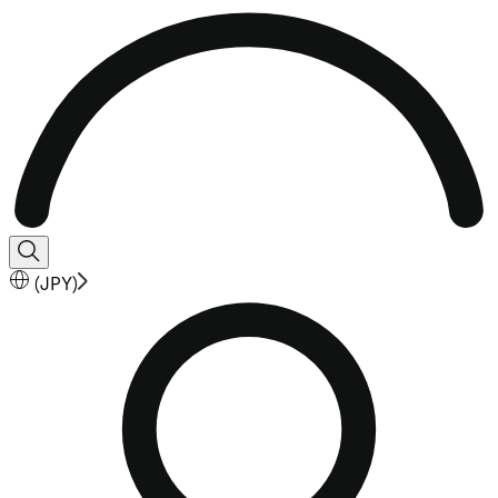
(
JPY
)