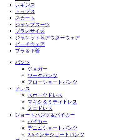
フローショートパンツ
マキシ＆ミディドレス
バイカー
デニム
レギンス
ミニドレス
デニムショートパンツ
デニムレギンス
レギンス
トップス
2.5インチショートパンツ
ワイドレッグジーンズ
デニムレギンス
トップス
スカート
デニムショートパンツ
ヒップアップレギンス
スポーツブラ
スカート
ジャンプスーツ
デニムスカート
ヨガレギンス
Tシャツ
アクティブスカート
ジャンプスーツ
プラスサイズ
ミニスカート
オーバーオール
プラスサイズ
ジャケット＆アウターウェア
マキシ＆ミディスカート
ロンパース
プラスサイズボトムス
ジャケット＆アウターウェア
ビーチウェア
プラスサイズトップス
ジャケット＆アウターウェア
ビーチウェア
ブラ＆下着
プラスサイズドレス
アウターウェア
水着トップス
ブラ＆下着
水着ボトムス
ブラ
パンツ
水着セット
下着
ジョガー
ワークパンツ
フローショートパンツ
ドレス
スポーツドレス
マキシ＆ミディドレス
ミニドレス
ショートパンツ＆バイカー
バイカー
デニムショートパンツ
2.5インチショートパンツ