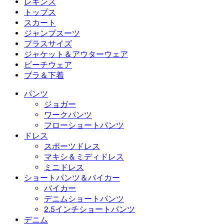
レギンス
ミニドレス
デニムショートパンツ
デニムレギンス
レギンス
トップス
2.5インチショートパンツ
ワイドレッグジーンズ
デニムレギンス
トップス
スカート
デニムショートパンツ
ヒップアップレギンス
スポーツブラ
スカート
ジャンプスーツ
デニムスカート
ヨガレギンス
Tシャツ
アクティブスカート
ジャンプスーツ
プラスサイズ
ミニスカート
オーバーオール
プラスサイズ
ジャケット＆アウターウェア
マキシ＆ミディスカート
ロンパース
プラスサイズボトムス
ジャケット＆アウターウェア
ビーチウェア
プラスサイズトップス
ジャケット＆アウターウェア
ビーチウェア
ブラ＆下着
プラスサイズドレス
アウターウェア
水着トップス
ブラ＆下着
水着ボトムス
ブラ
パンツ
水着セット
下着
ジョガー
ワークパンツ
フローショートパンツ
ドレス
スポーツドレス
マキシ＆ミディドレス
ミニドレス
ショートパンツ＆バイカー
バイカー
デニムショートパンツ
2.5インチショートパンツ
デニム