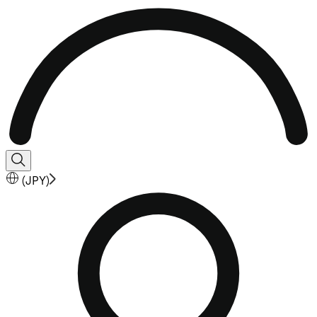
(
JPY
)