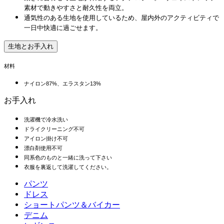
素材で動きやすさと耐久性を両立。
通気性のある生地を使用しているため、屋内外のアクティビティで
一日中快適に過ごせます。
生地とお手入れ
材料
ナイロン87%、エラスタン13%
お手入れ
洗濯機で冷水洗い
ドライクリーニング不可
アイロン掛け不可
漂白剤使用不可
同系色のものと一緒に洗って下さい
衣服を裏返して洗濯してください。
パンツ
パンツ
ドレス
ジョガー
ドレス
ショートパンツ＆バイカー
ワークパンツ
スポーツドレス
ショートパンツ＆バイカー
デニム
フローショートパンツ
マキシ＆ミディドレス
バイカー
デニム