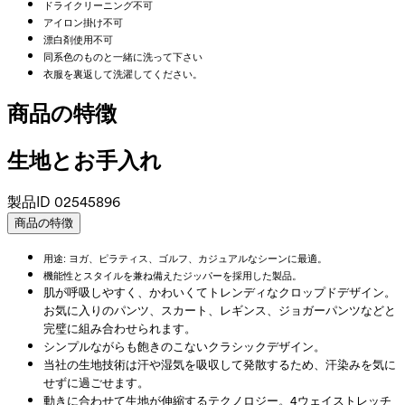
ドライクリーニング不可
アイロン掛け不可
漂白剤使用不可
同系色のものと一緒に洗って下さい
衣服を裏返して洗濯してください。
商品の特徴
生地とお手入れ
製品ID
02545896
商品の特徴
用途: ヨガ、ピラティス、ゴルフ、カジュアルなシーンに最適。
機能性とスタイルを兼ね備えたジッパーを採用した製品。
肌が呼吸しやすく、かわいくてトレンディなクロップドデザイン。
お気に入りのパンツ、スカート、レギンス、ジョガーパンツなどと
完璧に組み合わせられます。
シンプルながらも飽きのこないクラシックデザイン。
当社の生地技術は汗や湿気を吸収して発散するため、汗染みを気に
せずに過ごせます。
動きに合わせて生地が伸縮するテクノロジー。4ウェイストレッチ