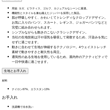
用途: ヨガ、ピラティス、ゴルフ、カジュアルなシーンに最適。
機能性とスタイルを兼ね備えたジッパーを採用した製品。
肌が呼吸しやすく、かわいくてトレンディなクロップドデザイン。
お気に入りのパンツ、スカート、レギンス、ジョガーパンツなどと
完璧に組み合わせられます。
シンプルながらも飽きのこないクラシックデザイン。
当社の生地技術は汗や湿気を吸収して発散するため、汗染みを気に
せずに過ごせます。
動きに合わせて生地が伸縮するテクノロジー。4ウェイストレッチ
素材で動きやすさと耐久性を両立。
通気性のある生地を使用しているため、屋内外のアクティビティで
一日中快適に過ごせます。
生地とお手入れ
材料
ナイロン87%、エラスタン13%
お手入れ
洗濯機で冷水洗い