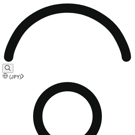
(
JPY
)