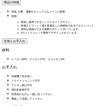
商品の特徴
用途: 仕事、通勤やカジュアルなシーンに最適。
特徴：
簡単に着用できるミッドウエストデザイン。
快適さとフィット感を最適化した伸縮性のあるウエストバンド。
便利な収納ができる複数のポケット付いています。
2ウェイストレッチ素材でデザインされています。
生地とお手入れ
材料
レーヨン68%、ナイロン27%、エラスタン5%
お手入れ
洗濯機で冷水洗い
ドライクリーニング不可
アイロン掛け不可
漂白剤使用不可
同系色のものと一緒に洗って下さい
裏返して洗濯してください