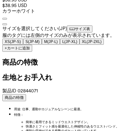
$38.95 USD
カラー
ホワイト
サイズを選択してください
(
JP
)
サイズ表
服のタグには左側のサイズのみが表示されています。
XS
(
JP-S
)
S
(
JP-M
)
M
(
JP-L
)
L
(
JP-XL
)
XL
(
JP-2XL
)
+
カートに追加
商品の特徴
生地とお手入れ
製品ID
02844071
商品の特徴
用途: 仕事、通勤やカジュアルなシーンに最適。
特徴：
簡単に着用できるミッドウエストデザイン。
快適さとフィット感を最適化した伸縮性のあるウエストバンド。
便利な収納ができる複数のポケット付いています。