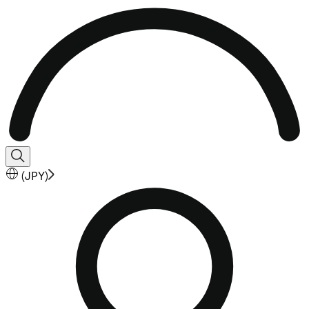
(
JPY
)