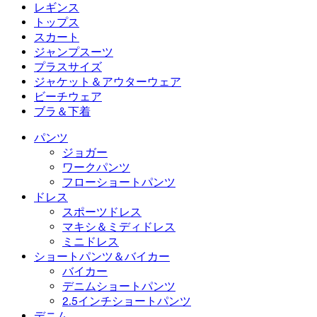
フローショートパンツ
マキシ＆ミディドレス
バイカー
デニム
レギンス
ミニドレス
デニムショートパンツ
デニムレギンス
レギンス
トップス
2.5インチショートパンツ
ワイドレッグジーンズ
デニムレギンス
トップス
スカート
デニムショートパンツ
ヒップアップレギンス
スポーツブラ
スカート
ジャンプスーツ
デニムスカート
ヨガレギンス
Tシャツ
アクティブスカート
ジャンプスーツ
プラスサイズ
ミニスカート
オーバーオール
プラスサイズ
ジャケット＆アウターウェア
マキシ＆ミディスカート
ロンパース
プラスサイズボトムス
ジャケット＆アウターウェア
ビーチウェア
プラスサイズトップス
ジャケット＆アウターウェア
ビーチウェア
ブラ＆下着
プラスサイズドレス
アウターウェア
水着トップス
ブラ＆下着
水着ボトムス
ブラ
パンツ
水着セット
下着
ジョガー
ワークパンツ
フローショートパンツ
ドレス
スポーツドレス
マキシ＆ミディドレス
ミニドレス
ショートパンツ＆バイカー
バイカー
デニムショートパンツ
2.5インチショートパンツ
デニム