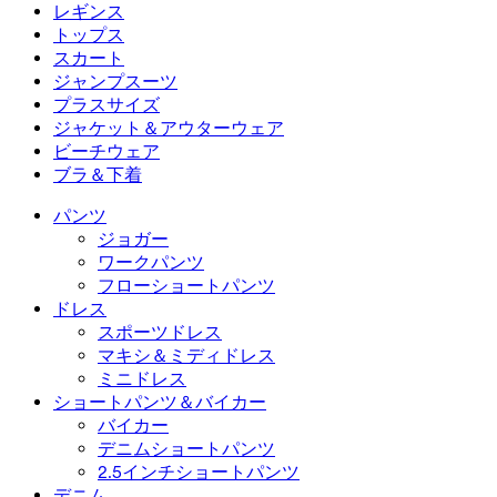
フローショートパンツ
マキシ＆ミディドレス
バイカー
デニム
レギンス
ミニドレス
デニムショートパンツ
デニムレギンス
レギンス
トップス
2.5インチショートパンツ
ワイドレッグジーンズ
デニムレギンス
トップス
スカート
デニムショートパンツ
ヒップアップレギンス
スポーツブラ
スカート
ジャンプスーツ
デニムスカート
ヨガレギンス
Tシャツ
アクティブスカート
ジャンプスーツ
プラスサイズ
ミニスカート
オーバーオール
プラスサイズ
ジャケット＆アウターウェア
マキシ＆ミディスカート
ロンパース
プラスサイズボトムス
ジャケット＆アウターウェア
ビーチウェア
プラスサイズトップス
ジャケット＆アウターウェア
ビーチウェア
ブラ＆下着
プラスサイズドレス
アウターウェア
水着トップス
ブラ＆下着
水着ボトムス
ブラ
パンツ
水着セット
下着
ジョガー
ワークパンツ
フローショートパンツ
ドレス
スポーツドレス
マキシ＆ミディドレス
ミニドレス
ショートパンツ＆バイカー
バイカー
デニムショートパンツ
2.5インチショートパンツ
デニム