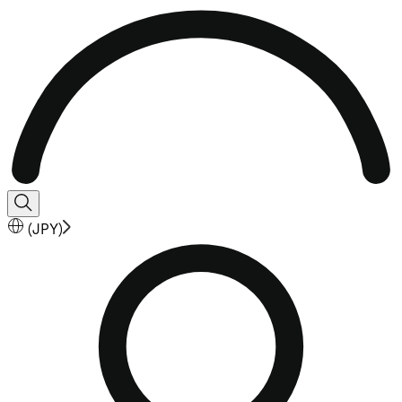
(
JPY
)