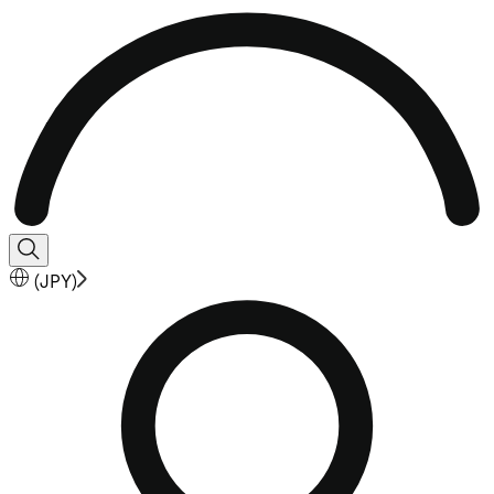
(
JPY
)