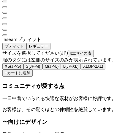
Inseam️
プティット
プティット
レギュラー
サイズを選択してください
(
JP
)
サイズ表
服のタグには左側のサイズのみが表示されています。
XS
(
JP-S
)
S
(
JP-M
)
M
(
JP-L
)
L
(
JP-XL
)
XL
(
JP-2XL
)
+
カートに追加
コミュニティが愛する点
一日中着ていられる快適な素材がお客様に好評です。
お客様は、その驚くほどの伸縮性を絶賛しています。
〜向けにデザイン