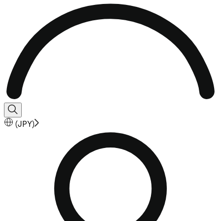
(
JPY
)