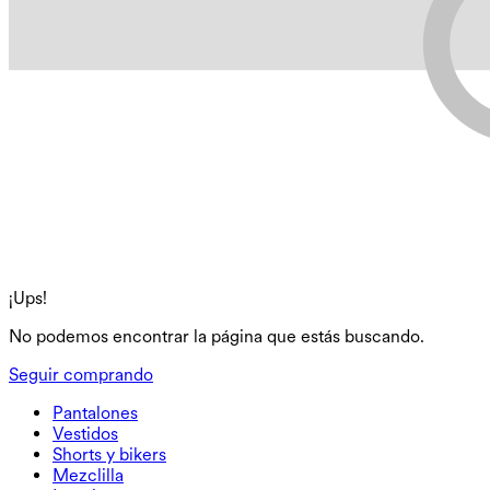
¡Ups!
No podemos encontrar la página que estás buscando.
Seguir comprando
Pantalones
Pantalones
Vestidos
Joggers
Vestidos
Shorts y bikers
Pantalones de trabajo
Sportkleider
Shorts y bikers
Mezclilla
Pantalones holgados
Vestidos midi y maxi
Biker
Mezclilla