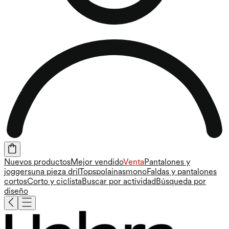
Nuevos productos
Mejor vendido
Venta
Pantalones y
joggers
una pieza
dril
Tops
polainas
mono
Faldas y pantalones
cortos
Corto y ciclista
Buscar por actividad
Búsqueda por
diseño