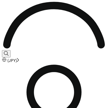
(
JPY
)