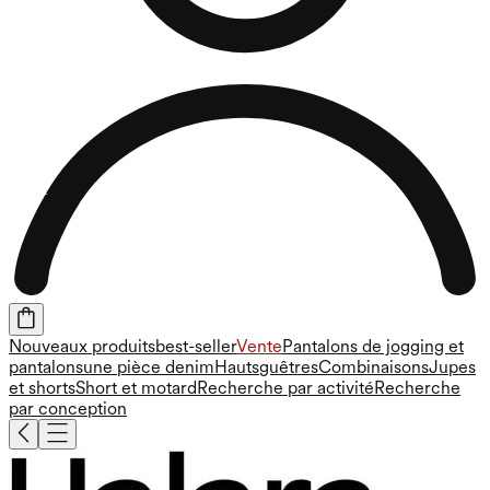
Nouveaux produits
best-seller
Vente
Pantalons de jogging et
pantalons
une pièce
denim
Hauts
guêtres
Combinaisons
Jupes
et shorts
Short et motard
Recherche par activité
Recherche
par conception