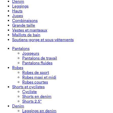
Denim
Pantalons fluides
Robes maxi et midi
Cycliste
Denim
Leggings
Robes courtes
Shorts en denim
Leggings en denim
Leggings
Hauts
Shorts 2.5"
Jeans à jambe large
Leggings en denim
Hauts
Jupes
Shorts en denim
Leggings push-up
Soutiens-gorge de sport
Jupes
Combinaisons
Jupes en denim
Leggings de yoga
T-shirts
Jupes actives
Combinaisons
Grande taille
Jupes courtes
Salopettes
Grande taille
Vestes et manteaux
Jupes maxi et midi
Combishorts
Bas grande taille
Vestes et manteaux
Maillots de bain
Hauts grande taille
Vestes et manteaux
Maillots de bain
Soutiens-gorge et sous-vêtements
Robes grande taille
Manteaux
Hauts de maillot de bain
Soutiens-gorge et sous-vêtements
Bas de maillot de bain
Soutiens-gorge
Pantalons
Ensembles de maillots de bain
Sous-vêtements
Joggeurs
Pantalons de travail
Pantalons fluides
Robes
Robes de sport
Robes maxi et midi
Robes courtes
Shorts et cyclistes
Cycliste
Shorts en denim
Shorts 2.5"
Denim
Leggings en denim