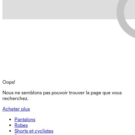
Oops!
Nous ne semblons pas pouvoir trouver la page que vous
recherchez.
Acheter plus
Pantalons
Pantalons
Robes
Joggeurs
Robes
Shorts et cyclistes
Pantalons de travail
Robes de sport
Shorts et cyclistes