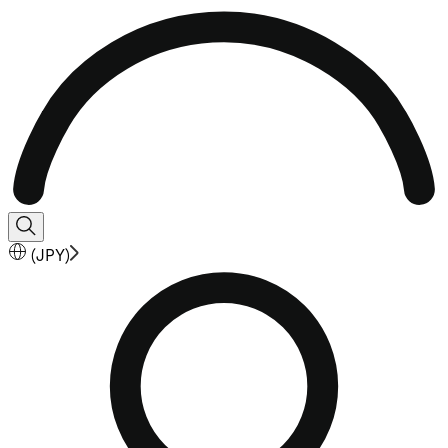
(
JPY
)