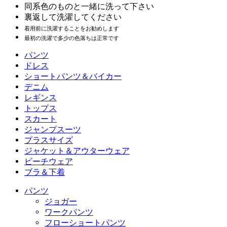
同系色のものと一緒に洗って下さい
裏返して洗濯してください
着用前に洗濯することをお勧めします
最初の洗濯で多少の色落ちは正常です
パンツ
パンツ
ドレス
ジョガー
ドレス
ショートパンツ＆バイカー
ワークパンツ
スポーツドレス
ショートパンツ＆バイカー
デニム
フローショートパンツ
マキシ＆ミディドレス
バイカー
デニム
レギンス
ミニドレス
デニムショートパンツ
デニムレギンス
レギンス
トップス
2.5インチショートパンツ
ワイドレッグジーンズ
デニムレギンス
トップス
スカート
デニムショートパンツ
ヒップアップレギンス
スポーツブラ
スカート
ジャンプスーツ
デニムスカート
ヨガレギンス
Tシャツ
アクティブスカート
ジャンプスーツ
プラスサイズ
ミニスカート
オーバーオール
プラスサイズ
ジャケット＆アウターウェア
マキシ＆ミディスカート
ロンパース
プラスサイズボトムス
ジャケット＆アウターウェア
ビーチウェア
プラスサイズトップス
ジャケット＆アウターウェア
ビーチウェア
ブラ＆下着
プラスサイズドレス
アウターウェア
水着トップス
ブラ＆下着
水着ボトムス
ブラ
パンツ
水着セット
下着
ジョガー
ワークパンツ
フローショートパンツ