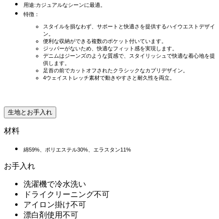
用途:カジュアルなシーンに最適。
特徴：
スタイルを損なわず、サポートと快適さを提供するハイウエストデザイ
ン。
便利な収納ができる複数のポケット付いています。
ジッパーがないため、快適なフィット感を実現します。
デニムはジーンズのような質感で、スタイリッシュで快適な着心地を提
供します。
足首の前でカットオフされたクラシックなカプリデザイン。
4ウェイストレッチ素材で動きやすさと耐久性を両立。
生地とお手入れ
材料
綿59%、ポリエステル30%、エラスタン11%
お手入れ
洗濯機で冷水洗い
ドライクリーニング不可
アイロン掛け不可
漂白剤使用不可