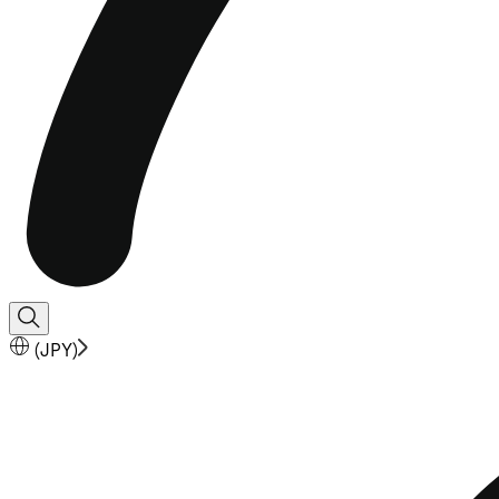
(
JPY
)