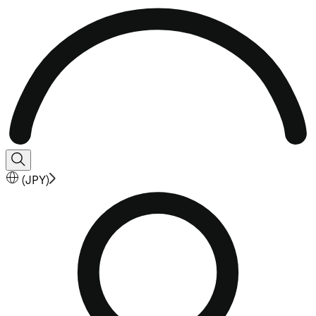
(
JPY
)