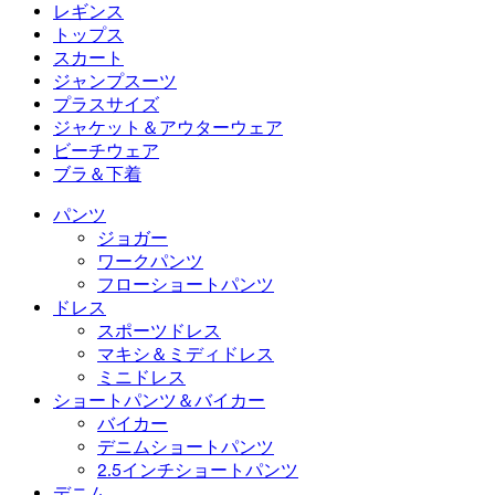
フローショートパンツ
マキシ＆ミディドレス
バイカー
デニム
レギンス
ミニドレス
デニムショートパンツ
デニムレギンス
レギンス
トップス
2.5インチショートパンツ
ワイドレッグジーンズ
デニムレギンス
トップス
スカート
デニムショートパンツ
ヒップアップレギンス
スポーツブラ
スカート
ジャンプスーツ
デニムスカート
ヨガレギンス
Tシャツ
アクティブスカート
ジャンプスーツ
プラスサイズ
ミニスカート
オーバーオール
プラスサイズ
ジャケット＆アウターウェア
マキシ＆ミディスカート
ロンパース
プラスサイズボトムス
ジャケット＆アウターウェア
ビーチウェア
プラスサイズトップス
ジャケット＆アウターウェア
ビーチウェア
ブラ＆下着
プラスサイズドレス
アウターウェア
水着トップス
ブラ＆下着
水着ボトムス
ブラ
パンツ
水着セット
下着
ジョガー
ワークパンツ
フローショートパンツ
ドレス
スポーツドレス
マキシ＆ミディドレス
ミニドレス
ショートパンツ＆バイカー
バイカー
デニムショートパンツ
2.5インチショートパンツ
デニム