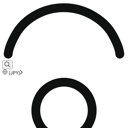
(
JPY
)