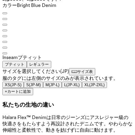
カラー
Bright Blue Denim
Inseam️
プティット
プティット
レギュラー
サイズを選択してください
(
JP
)
サイズ表
服のタグには左側のサイズのみが表示されています。
XS
(
JP-S
)
S
(
JP-M
)
M
(
JP-L
)
L
(
JP-XL
)
XL
(
JP-2XL
)
+
カートに追加
私たちの生地の違い
Halara Flex™ Denimは日常のジーンズにアスレジャー級の
快適さをもたらすよう再設計されたデニムです。やわらかな
伸縮性と柔軟性で、動きを妨げずに自由に動けます。