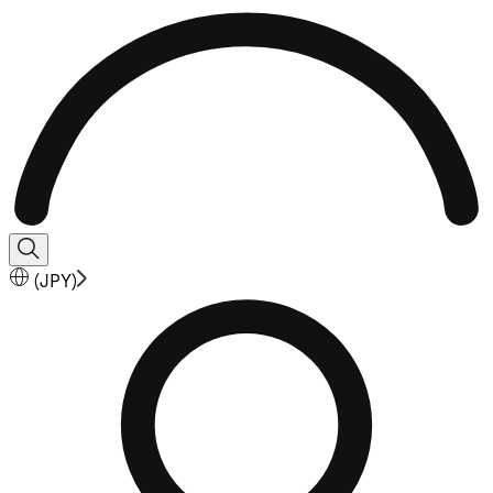
(
JPY
)