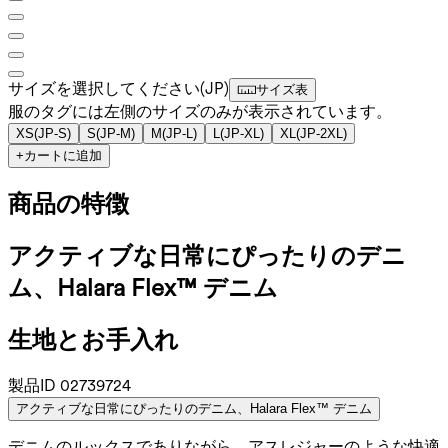
サイズを選択してください
(
JP
)
サイズ表
服のタグには左側のサイズのみが表示されています。
XS
(
JP-S
)
S
(
JP-M
)
M
(
JP-L
)
L
(
JP-XL
)
XL
(
JP-2XL
)
+
カートに追加
商品の特徴
アクティブな日常にぴったりのデニ
ム、Halara Flex™ デニム
生地とお手入れ
製品ID
02739724
アクティブな日常にぴったりのデニム、Halara Flex™ デニム
デニムのルックスでありながら、アスレジャーのような快適