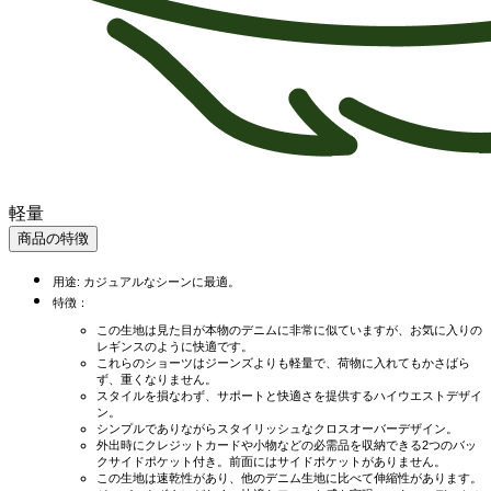
軽量
商品の特徴
用途: カジュアルなシーンに最適。
特徴：
この生地は見た目が本物のデニムに非常に似ていますが、お気に入りの
レギンスのように快適です。
これらのショーツはジーンズよりも軽量で、荷物に入れてもかさばら
ず、重くなりません。
スタイルを損なわず、サポートと快適さを提供するハイウエストデザイ
ン。
シンプルでありながらスタイリッシュなクロスオーバーデザイン。
外出時にクレジットカードや小物などの必需品を収納できる2つのバッ
クサイドポケット付き。前面にはサイドポケットがありません。
この生地は速乾性があり、他のデニム生地に比べて伸縮性があります。