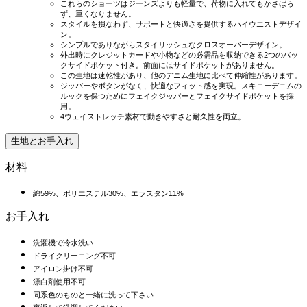
これらのショーツはジーンズよりも軽量で、荷物に入れてもかさばら
ず、重くなりません。
スタイルを損なわず、サポートと快適さを提供するハイウエストデザイ
ン。
シンプルでありながらスタイリッシュなクロスオーバーデザイン。
外出時にクレジットカードや小物などの必需品を収納できる2つのバッ
クサイドポケット付き。前面にはサイドポケットがありません。
この生地は速乾性があり、他のデニム生地に比べて伸縮性があります。
ジッパーやボタンがなく、快適なフィット感を実現。スキニーデニムの
ルックを保つためにフェイクジッパーとフェイクサイドポケットを採
用。
4ウェイストレッチ素材で動きやすさと耐久性を両立。
生地とお手入れ
材料
綿59%、ポリエステル30%、エラスタン11%
お手入れ
洗濯機で冷水洗い
ドライクリーニング不可
アイロン掛け不可
漂白剤使用不可
同系色のものと一緒に洗って下さい