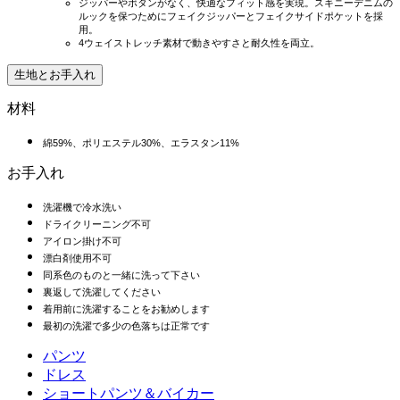
ジッパーやボタンがなく、快適なフィット感を実現。スキニーデニムの
ルックを保つためにフェイクジッパーとフェイクサイドポケットを採
用。
4ウェイストレッチ素材で動きやすさと耐久性を両立。
生地とお手入れ
材料
綿59%、ポリエステル30%、エラスタン11%
お手入れ
洗濯機で冷水洗い
ドライクリーニング不可
アイロン掛け不可
漂白剤使用不可
同系色のものと一緒に洗って下さい
裏返して洗濯してください
着用前に洗濯することをお勧めします
最初の洗濯で多少の色落ちは正常です
パンツ
パンツ
ドレス
ジョガー
ドレス
ショートパンツ＆バイカー