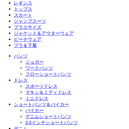
フローショートパンツ
マキシ＆ミディドレス
バイカー
デニム
レギンス
ミニドレス
デニムショートパンツ
デニムレギンス
レギンス
トップス
2.5インチショートパンツ
ワイドレッグジーンズ
デニムレギンス
トップス
スカート
デニムショートパンツ
ヒップアップレギンス
スポーツブラ
スカート
ジャンプスーツ
デニムスカート
ヨガレギンス
Tシャツ
アクティブスカート
ジャンプスーツ
プラスサイズ
ミニスカート
オーバーオール
プラスサイズ
ジャケット＆アウターウェア
マキシ＆ミディスカート
ロンパース
プラスサイズボトムス
ジャケット＆アウターウェア
ビーチウェア
プラスサイズトップス
ジャケット＆アウターウェア
ビーチウェア
ブラ＆下着
プラスサイズドレス
アウターウェア
水着トップス
ブラ＆下着
水着ボトムス
ブラ
パンツ
水着セット
下着
ジョガー
ワークパンツ
フローショートパンツ
ドレス
スポーツドレス
マキシ＆ミディドレス
ミニドレス
ショートパンツ＆バイカー
バイカー
デニムショートパンツ
2.5インチショートパンツ
デニム