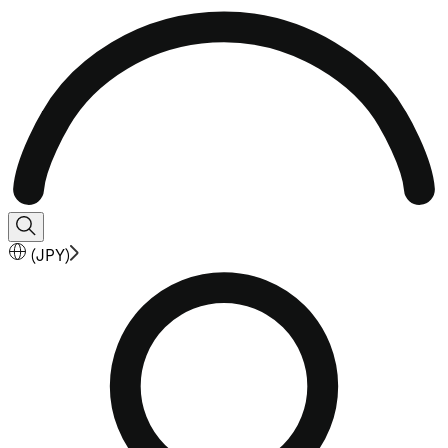
(
JPY
)