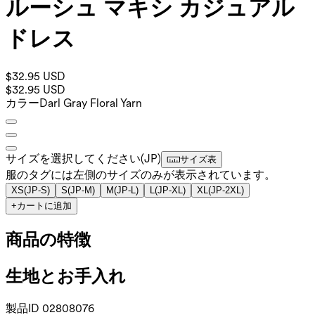
ルーシュ マキシ カジュアル
ドレス
$32.95 USD
$32.95 USD
カラー
Darl Gray Floral Yarn
サイズを選択してください
(
JP
)
サイズ表
服のタグには左側のサイズのみが表示されています。
XS
(
JP-S
)
S
(
JP-M
)
M
(
JP-L
)
L
(
JP-XL
)
XL
(
JP-2XL
)
+
カートに追加
商品の特徴
生地とお手入れ
製品ID
02808076