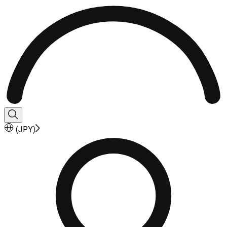
(
JPY
)