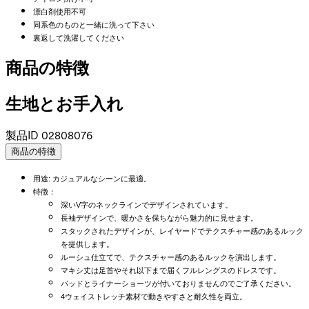
漂白剤使用不可
同系色のものと一緒に洗って下さい
裏返して洗濯してください
商品の特徴
生地とお手入れ
製品ID
02808076
商品の特徴
用途: カジュアルなシーンに最適。
特徴：
深いV字のネックラインでデザインされています。
長袖デザインで、暖かさを保ちながら魅力的に見せます。
スタックされたデザインが、レイヤードでテクスチャー感のあるルック
を提供します。
ルーシュ仕立てで、テクスチャー感のあるルックを演出します。
マキシ丈は足首やそれ以下まで届くフルレングスのドレスです。
パッドとライナーショーツが付いておりませんのでご了承ください。
4ウェイストレッチ素材で動きやすさと耐久性を両立。