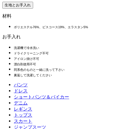
生地とお手入れ
材料
ポリエステル76%、ビスコース19%、エラスタン5%
お手入れ
洗濯機で冷水洗い
ドライクリーニング不可
アイロン掛け不可
漂白剤使用不可
同系色のものと一緒に洗って下さい
裏返して洗濯してください
パンツ
パンツ
ドレス
ジョガー
ドレス
ショートパンツ＆バイカー
ワークパンツ
スポーツドレス
ショートパンツ＆バイカー
デニム
フローショートパンツ
マキシ＆ミディドレス
バイカー
デニム
レギンス
ミニドレス
デニムショートパンツ
デニムレギンス
レギンス
トップス
2.5インチショートパンツ
ワイドレッグジーンズ
デニムレギンス
トップス
スカート
デニムショートパンツ
ヒップアップレギンス
スポーツブラ
スカート
ジャンプスーツ