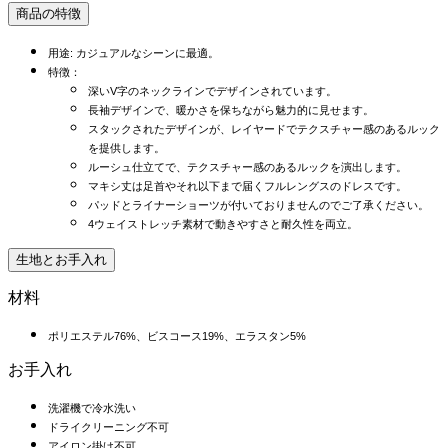
商品の特徴
用途: カジュアルなシーンに最適。
特徴：
深いV字のネックラインでデザインされています。
長袖デザインで、暖かさを保ちながら魅力的に見せます。
スタックされたデザインが、レイヤードでテクスチャー感のあるルック
を提供します。
ルーシュ仕立てで、テクスチャー感のあるルックを演出します。
マキシ丈は足首やそれ以下まで届くフルレングスのドレスです。
パッドとライナーショーツが付いておりませんのでご了承ください。
4ウェイストレッチ素材で動きやすさと耐久性を両立。
生地とお手入れ
材料
ポリエステル76%、ビスコース19%、エラスタン5%
お手入れ
洗濯機で冷水洗い
ドライクリーニング不可
アイロン掛け不可