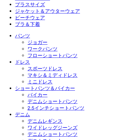
デニムスカート
ヨガレギンス
Tシャツ
アクティブスカート
ジャンプスーツ
プラスサイズ
ミニスカート
オーバーオール
プラスサイズ
ジャケット＆アウターウェア
マキシ＆ミディスカート
ロンパース
プラスサイズボトムス
ジャケット＆アウターウェア
ビーチウェア
プラスサイズトップス
ジャケット＆アウターウェア
ビーチウェア
ブラ＆下着
プラスサイズドレス
アウターウェア
水着トップス
ブラ＆下着
水着ボトムス
ブラ
パンツ
水着セット
下着
ジョガー
ワークパンツ
フローショートパンツ
ドレス
スポーツドレス
マキシ＆ミディドレス
ミニドレス
ショートパンツ＆バイカー
バイカー
デニムショートパンツ
2.5インチショートパンツ
デニム
デニムレギンス
ワイドレッグジーンズ
デニムショートパンツ