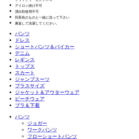
アイロン掛け不可
漂白剤使用不可
同系色のものと一緒に洗って下さい
裏返して洗濯してください。
パンツ
パンツ
ドレス
ジョガー
ドレス
ショートパンツ＆バイカー
ワークパンツ
スポーツドレス
ショートパンツ＆バイカー
デニム
フローショートパンツ
マキシ＆ミディドレス
バイカー
デニム
レギンス
ミニドレス
デニムショートパンツ
デニムレギンス
レギンス
トップス
2.5インチショートパンツ
ワイドレッグジーンズ
デニムレギンス
トップス
スカート
デニムショートパンツ
ヒップアップレギンス
スポーツブラ
スカート
ジャンプスーツ
デニムスカート
ヨガレギンス
Tシャツ
アクティブスカート
ジャンプスーツ
プラスサイズ
ミニスカート
オーバーオール
プラスサイズ
ジャケット＆アウターウェア
マキシ＆ミディスカート
ロンパース
プラスサイズボトムス
ジャケット＆アウターウェア
ビーチウェア
プラスサイズトップス
ジャケット＆アウターウェア
ビーチウェア
ブラ＆下着
プラスサイズドレス
アウターウェア
水着トップス
ブラ＆下着
水着ボトムス
ブラ
パンツ
水着セット
下着
ジョガー
ワークパンツ
フローショートパンツ