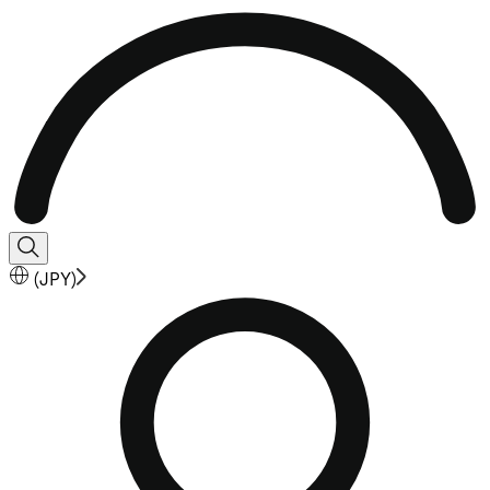
(
JPY
)