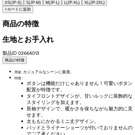
XS
(
JP-S
)
S
(
JP-M
)
M
(
JP-L
)
L
(
JP-XL
)
XL
(
JP-2XL
)
+
カートに追加
商品の特徴
生地とお手入れ
製品ID
02664013
商品の特徴
カジュアルなシーンに最適。
用途:
特徴：
ボタンは機能だけじゃありません！可愛いボタン
配置が特徴です。
タイフロントデザインが、甘いルックに装飾的な
スタイリングを加えます。
長袖デザインで、暖かさを保ちながら魅力的に見
せます。
太ももにかかるミニ丈デザイン。
パッドとライナーショーツが付いておりませんの
でご了承ください。