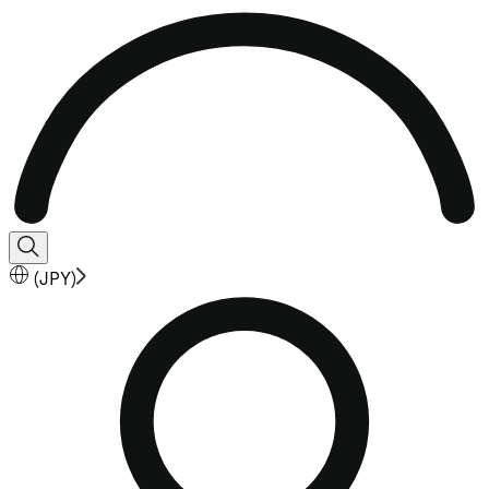
(
JPY
)