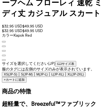
ーブヘム フローレィ 速乾 ミ
ディ丈 カジュアル スカート
$32.95 USD
$49.95 USD
$32.95 USD
$49.95 USD
カラー
Kapok Red
サイズを選択してください
(
JP
)
サイズ表
服のタグには左側のサイズのみが表示されています。
XS
(
JP-S
)
S
(
JP-M
)
M
(
JP-L
)
L
(
JP-XL
)
XL
(
JP-2XL
)
+
カートに追加
商品の特徴
超軽量で、Breezeful™ファブリック