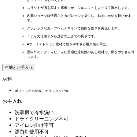
スリットが脚を程よく露出させ、シルエットをより長く演出します。
内蔵ショーツは快適さとカバレッジを提供し、動きに自信を持たせま
す。
クラシックなカーブヘムデザインで自由な動きを実現します。
ミディ丈は膝下から足首の上までの長さです。
4ウェイストレッチ素材で動きやすさと耐久性を両立。
屋内外のアクティビティに最適な通気性のある素材で、動きやすさを保
ちます。
生地とお手入れ
材料
ポリエステル85%、エラスタン15%
お手入れ
洗濯機で冷水洗い
ドライクリーニング不可
アイロン掛け不可
漂白剤使用不可