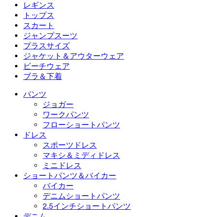
フローショートパンツ
マキシ＆ミディドレス
バイカー
デニム
レギンス
ミニドレス
デニムショートパンツ
デニムレギンス
レギンス
トップス
2.5インチショートパンツ
ワイドレッグジーンズ
デニムレギンス
トップス
スカート
デニムショートパンツ
ヒップアップレギンス
スポーツブラ
スカート
ジャンプスーツ
デニムスカート
ヨガレギンス
Tシャツ
アクティブスカート
ジャンプスーツ
プラスサイズ
ミニスカート
オーバーオール
プラスサイズ
ジャケット＆アウターウェア
マキシ＆ミディスカート
ロンパース
プラスサイズボトムス
ジャケット＆アウターウェア
ビーチウェア
プラスサイズトップス
ジャケット＆アウターウェア
ビーチウェア
ブラ＆下着
プラスサイズドレス
アウターウェア
水着トップス
ブラ＆下着
水着ボトムス
ブラ
パンツ
水着セット
下着
ジョガー
ワークパンツ
フローショートパンツ
ドレス
スポーツドレス
マキシ＆ミディドレス
ミニドレス
ショートパンツ＆バイカー
バイカー
デニムショートパンツ
2.5インチショートパンツ
デニム