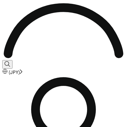
(
JPY
)