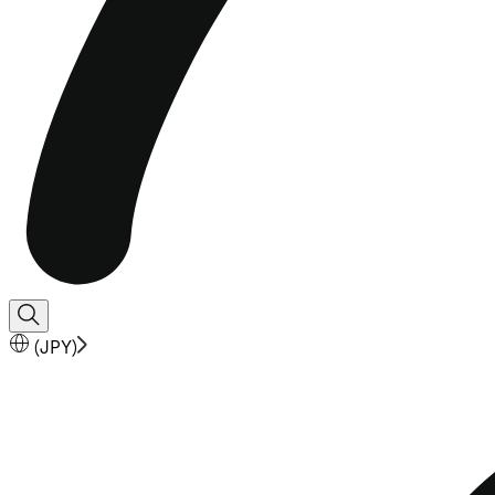
(
JPY
)