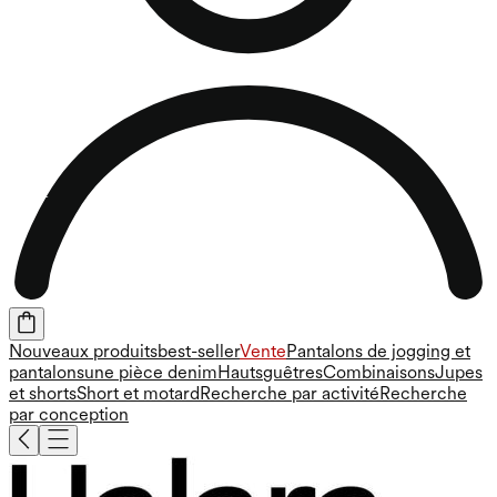
Nouveaux produits
best-seller
Vente
Pantalons de jogging et
pantalons
une pièce
denim
Hauts
guêtres
Combinaisons
Jupes
et shorts
Short et motard
Recherche par activité
Recherche
par conception