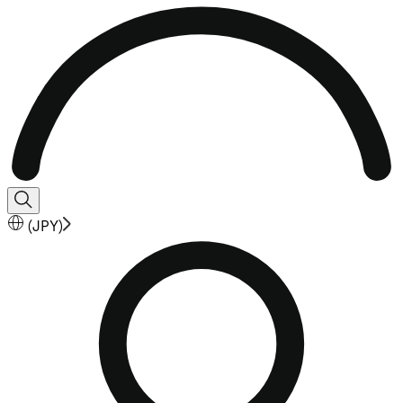
(
JPY
)