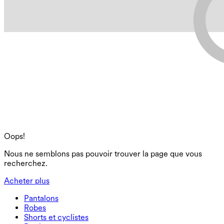
Oops!
Nous ne semblons pas pouvoir trouver la page que vous
recherchez.
Acheter plus
Pantalons
Pantalons
Robes
Joggeurs
Robes
Shorts et cyclistes
Pantalons de travail
Robes de sport
Shorts et cyclistes