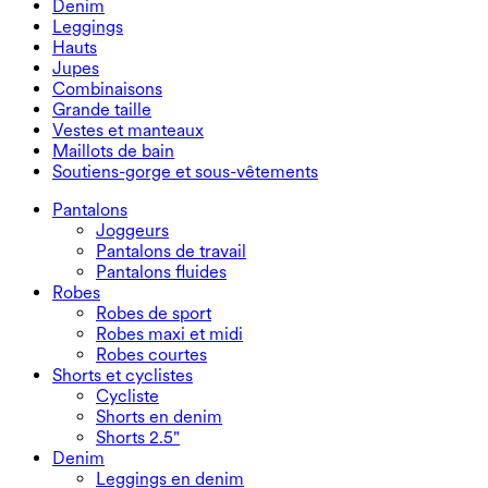
Denim
Pantalons fluides
Robes maxi et midi
Cycliste
Denim
Leggings
Robes courtes
Shorts en denim
Leggings en denim
Leggings
Hauts
Shorts 2.5"
Jeans à jambe large
Leggings en denim
Hauts
Jupes
Shorts en denim
Leggings push-up
Soutiens-gorge de sport
Jupes
Combinaisons
Jupes en denim
Leggings de yoga
T-shirts
Jupes actives
Combinaisons
Grande taille
Jupes courtes
Salopettes
Grande taille
Vestes et manteaux
Jupes maxi et midi
Combishorts
Bas grande taille
Vestes et manteaux
Maillots de bain
Hauts grande taille
Vestes et manteaux
Maillots de bain
Soutiens-gorge et sous-vêtements
Robes grande taille
Manteaux
Hauts de maillot de bain
Soutiens-gorge et sous-vêtements
Bas de maillot de bain
Soutiens-gorge
Pantalons
Ensembles de maillots de bain
Sous-vêtements
Joggeurs
Pantalons de travail
Pantalons fluides
Robes
Robes de sport
Robes maxi et midi
Robes courtes
Shorts et cyclistes
Cycliste
Shorts en denim
Shorts 2.5"
Denim
Leggings en denim