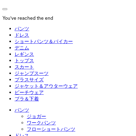
You've reached the end
パンツ
パンツ
ドレス
ジョガー
ドレス
ショートパンツ＆バイカー
ワークパンツ
スポーツドレス
ショートパンツ＆バイカー
デニム
フローショートパンツ
マキシ＆ミディドレス
バイカー
デニム
レギンス
ミニドレス
デニムショートパンツ
デニムレギンス
レギンス
トップス
2.5インチショートパンツ
ワイドレッグジーンズ
デニムレギンス
トップス
スカート
デニムショートパンツ
ヒップアップレギンス
スポーツブラ
スカート
ジャンプスーツ
デニムスカート
ヨガレギンス
Tシャツ
アクティブスカート
ジャンプスーツ
プラスサイズ
ミニスカート
オーバーオール
プラスサイズ
ジャケット＆アウターウェア
マキシ＆ミディスカート
ロンパース
プラスサイズボトムス
ジャケット＆アウターウェア
ビーチウェア
プラスサイズトップス
ジャケット＆アウターウェア
ビーチウェア
ブラ＆下着
プラスサイズドレス
アウターウェア
水着トップス
ブラ＆下着
水着ボトムス
ブラ
パンツ
水着セット
下着
ジョガー
ワークパンツ
フローショートパンツ
ドレス