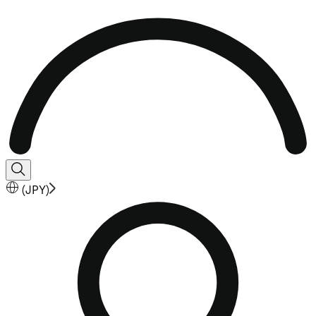
(
JPY
)