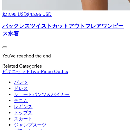
$32.95 USD
$43.95 USD
バックレスツイストカットアウトフレアワンピー
ス水着
You've reached the end
Related Categories
ビキニセット
Two-Piece Outfits
パンツ
パンツ
ドレス
ジョガー
ドレス
ショートパンツ＆バイカー
ワークパンツ
スポーツドレス
ショートパンツ＆バイカー
デニム
フローショートパンツ
マキシ＆ミディドレス
バイカー
デニム
レギンス
ミニドレス
デニムショートパンツ
デニムレギンス
レギンス
トップス
2.5インチショートパンツ
ワイドレッグジーンズ
デニムレギンス
トップス
スカート
デニムショートパンツ
ヒップアップレギンス
スポーツブラ
スカート
ジャンプスーツ
デニムスカート
ヨガレギンス
Tシャツ
アクティブスカート
ジャンプスーツ