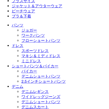
プラスサイズ
ミニスカート
オーバーオール
プラスサイズ
ジャケット＆アウターウェア
マキシ＆ミディスカート
ロンパース
プラスサイズボトムス
ジャケット＆アウターウェア
ビーチウェア
プラスサイズトップス
ジャケット＆アウターウェア
ビーチウェア
ブラ＆下着
プラスサイズドレス
アウターウェア
水着トップス
ブラ＆下着
水着ボトムス
ブラ
パンツ
水着セット
下着
ジョガー
ワークパンツ
フローショートパンツ
ドレス
スポーツドレス
マキシ＆ミディドレス
ミニドレス
ショートパンツ＆バイカー
バイカー
デニムショートパンツ
2.5インチショートパンツ
デニム
デニムレギンス
ワイドレッグジーンズ
デニムショートパンツ
デニムスカート