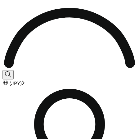
(
JPY
)