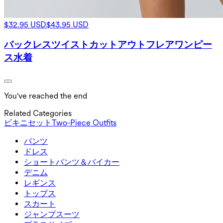
$32.95 USD
$43.95 USD
バックレスツイストカットアウトフレアワンピー
ス水着
You've reached the end
Related Categories
ビキニセット
Two-Piece Outfits
パンツ
パンツ
ドレス
ジョガー
ドレス
ショートパンツ＆バイカー
ワークパンツ
スポーツドレス
ショートパンツ＆バイカー
デニム
フローショートパンツ
マキシ＆ミディドレス
バイカー
デニム
レギンス
ミニドレス
デニムショートパンツ
デニムレギンス
レギンス
トップス
2.5インチショートパンツ
ワイドレッグジーンズ
デニムレギンス
トップス
スカート
デニムショートパンツ
ヒップアップレギンス
スポーツブラ
スカート
ジャンプスーツ
デニムスカート
ヨガレギンス
Tシャツ
アクティブスカート
ジャンプスーツ