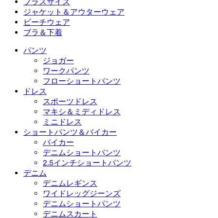
プラスサイズ
ミニスカート
オーバーオール
プラスサイズ
ジャケット＆アウターウェア
マキシ＆ミディスカート
ロンパース
プラスサイズボトムス
ジャケット＆アウターウェア
ビーチウェア
プラスサイズトップス
ジャケット＆アウターウェア
ビーチウェア
ブラ＆下着
プラスサイズドレス
アウターウェア
水着トップス
ブラ＆下着
水着ボトムス
ブラ
パンツ
水着セット
下着
ジョガー
ワークパンツ
フローショートパンツ
ドレス
スポーツドレス
マキシ＆ミディドレス
ミニドレス
ショートパンツ＆バイカー
バイカー
デニムショートパンツ
2.5インチショートパンツ
デニム
デニムレギンス
ワイドレッグジーンズ
デニムショートパンツ
デニムスカート