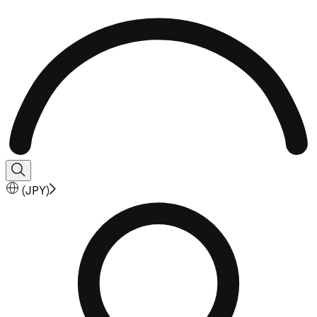
(
JPY
)