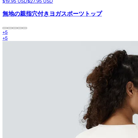
$19.95 USD
$27.95 USD
無地の親指穴付きヨガスポーツトップ
+
5
+
5