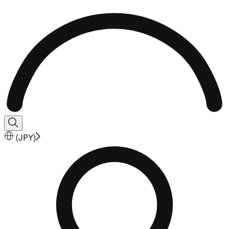
(
JPY
)