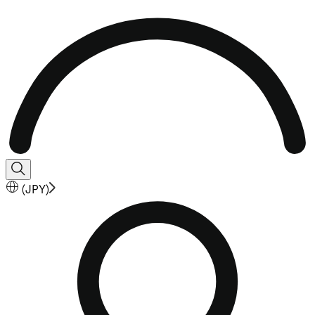
(
JPY
)