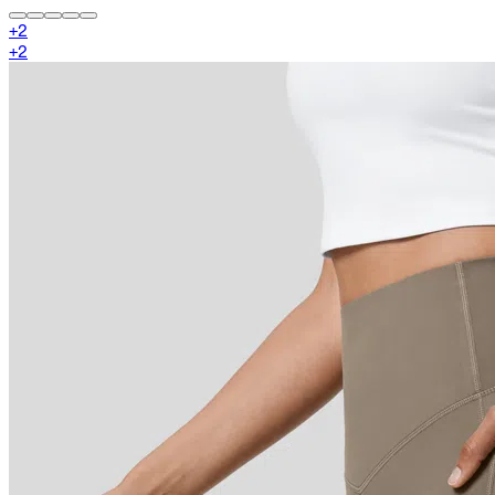
+
2
+
2