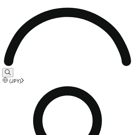
(
JPY
)