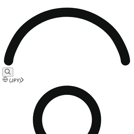
(
JPY
)