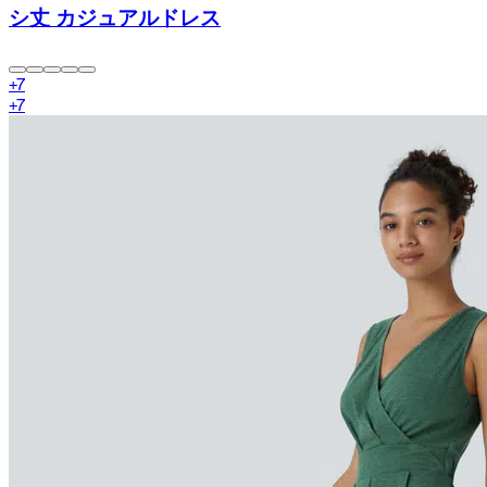
シ丈 カジュアルドレス
+
7
+
7