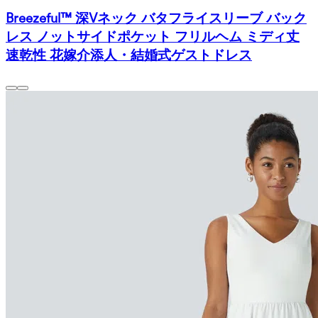
Breezeful™ 深Vネック バタフライスリーブ バック
レス ノットサイドポケット フリルヘム ミディ丈
速乾性 花嫁介添人・結婚式ゲストドレス