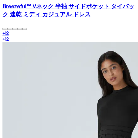
Breezeful™ Vネック 半袖 サイドポケット タイバッ
ク 速乾 ミディ カジュアル ドレス
+
12
+
12