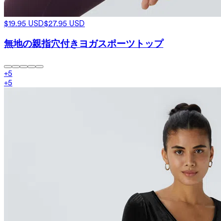
$19.95 USD
$27.95 USD
無地の親指穴付きヨガスポーツトップ
+
5
+
5