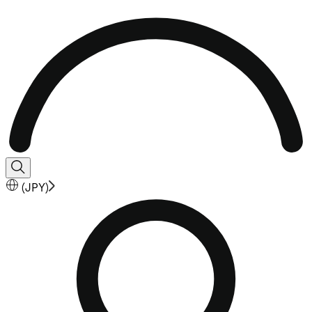
(
JPY
)