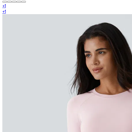
+
1
+
1