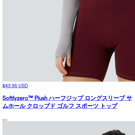
$43.95 USD
Softlyzero™ Plush ハーフジップ ロングスリーブ サ
ムホール クロップド ゴルフ スポーツ トップ