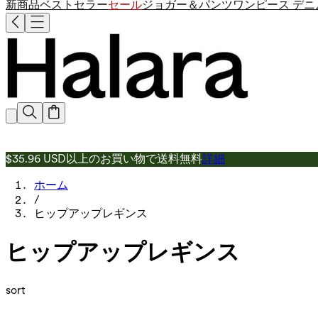
新商品
ベストセラー
セール
ジョガー＆パンツ
ワンピース
デニ
$35.96 USD以上のお買い物で送料無料
詳細
ホーム
/
ヒップアップレギンス
ヒップアップレギンス
sort