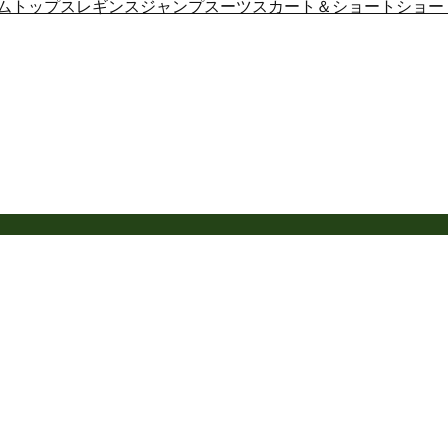
ム
トップス
レギンス
ジャンプスーツ
スカート＆ショート
ショー