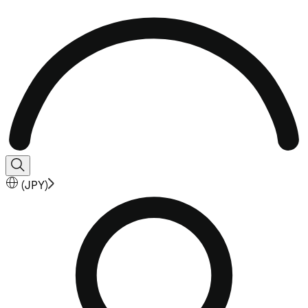
(
JPY
)