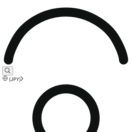
(
JPY
)