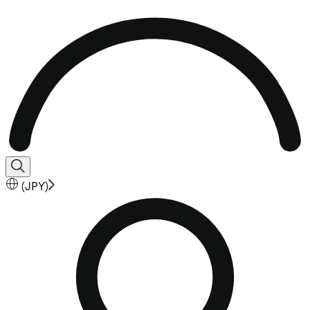
(
JPY
)