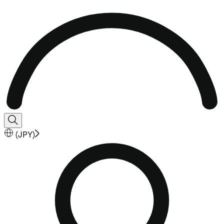
(
JPY
)