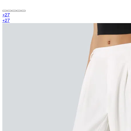
+
27
+
27