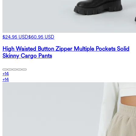
$24.95 USD
$60.95 USD
High Waisted Button Zipper Multiple Pockets Solid
Skinny Cargo Pants
+
14
+
14