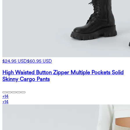
$24.95 USD
$60.95 USD
High Waisted Button Zipper Multiple Pockets Solid
Skinny Cargo Pants
+
14
+
14