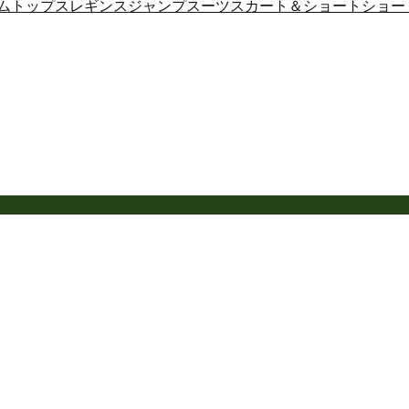
ム
トップス
レギンス
ジャンプスーツ
スカート＆ショート
ショー