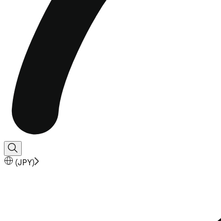
(
JPY
)