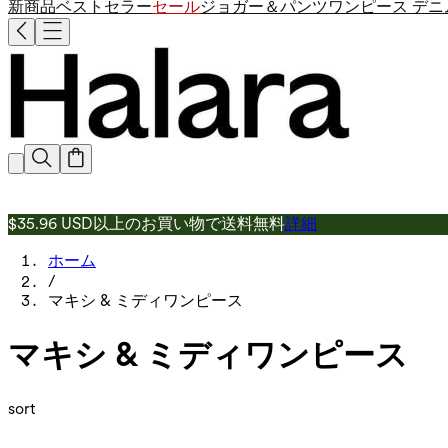
新商品
ベストセラー
セール
ジョガー＆パンツ
ワンピース
デニ
$35.96 USD以上のお買い物で送料無料
詳細
ホーム
/
マキシ & ミディワンピース
マキシ & ミディワンピース
sort