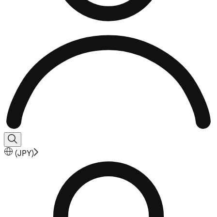
(
JPY
)