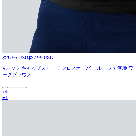
$26.95 USD
$27.95 USD
Vネック キャップスリーブ クロスオーバー ルーシュ 無地 ワ
ークブラウス
+
4
+
4