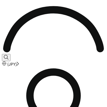
(
JPY
)