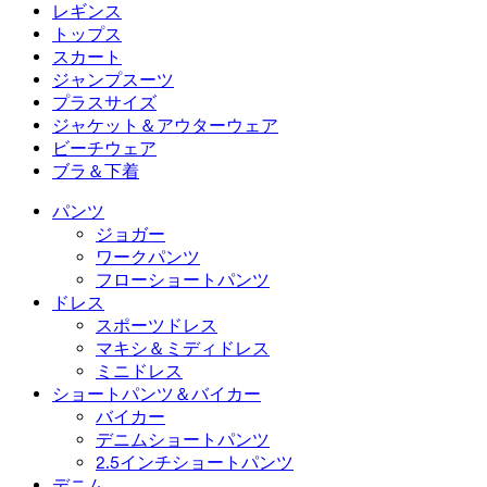
フローショートパンツ
マキシ＆ミディドレス
バイカー
デニム
レギンス
ミニドレス
デニムショートパンツ
デニムレギンス
レギンス
トップス
2.5インチショートパンツ
ワイドレッグジーンズ
デニムレギンス
トップス
スカート
デニムショートパンツ
ヒップアップレギンス
スポーツブラ
スカート
ジャンプスーツ
デニムスカート
ヨガレギンス
Tシャツ
アクティブスカート
ジャンプスーツ
プラスサイズ
ミニスカート
オーバーオール
プラスサイズ
ジャケット＆アウターウェア
マキシ＆ミディスカート
ロンパース
プラスサイズボトムス
ジャケット＆アウターウェア
ビーチウェア
プラスサイズトップス
ジャケット＆アウターウェア
ビーチウェア
ブラ＆下着
プラスサイズドレス
アウターウェア
水着トップス
ブラ＆下着
水着ボトムス
ブラ
パンツ
水着セット
下着
ジョガー
ワークパンツ
フローショートパンツ
ドレス
スポーツドレス
マキシ＆ミディドレス
ミニドレス
ショートパンツ＆バイカー
バイカー
デニムショートパンツ
2.5インチショートパンツ
デニム