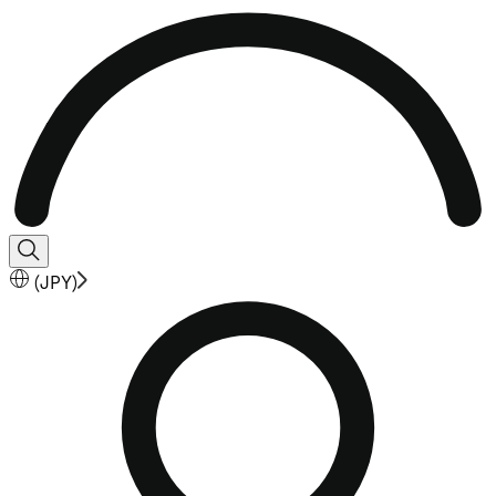
(
JPY
)