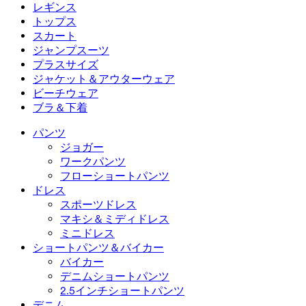
フローショートパンツ
マキシ＆ミディドレス
バイカー
デニム
レギンス
ミニドレス
デニムショートパンツ
デニムレギンス
レギンス
トップス
2.5インチショートパンツ
ワイドレッグジーンズ
デニムレギンス
トップス
スカート
デニムショートパンツ
ヒップアップレギンス
スポーツブラ
スカート
ジャンプスーツ
デニムスカート
ヨガレギンス
Tシャツ
アクティブスカート
ジャンプスーツ
プラスサイズ
ミニスカート
オーバーオール
プラスサイズ
ジャケット＆アウターウェア
マキシ＆ミディスカート
ロンパース
プラスサイズボトムス
ジャケット＆アウターウェア
ビーチウェア
プラスサイズトップス
ジャケット＆アウターウェア
ビーチウェア
ブラ＆下着
プラスサイズドレス
アウターウェア
水着トップス
ブラ＆下着
水着ボトムス
ブラ
パンツ
水着セット
下着
ジョガー
ワークパンツ
フローショートパンツ
ドレス
スポーツドレス
マキシ＆ミディドレス
ミニドレス
ショートパンツ＆バイカー
バイカー
デニムショートパンツ
2.5インチショートパンツ
デニム