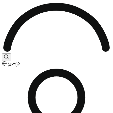
(
JPY
)