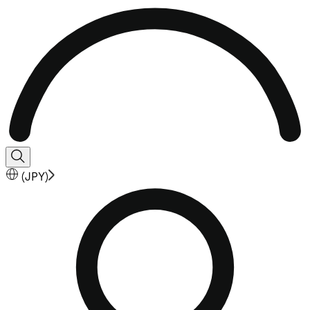
(
JPY
)