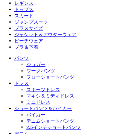
フローショートパンツ
マキシ＆ミディドレス
バイカー
デニム
レギンス
ミニドレス
デニムショートパンツ
デニムレギンス
レギンス
トップス
2.5インチショートパンツ
ワイドレッグジーンズ
デニムレギンス
トップス
スカート
デニムショートパンツ
ヒップアップレギンス
スポーツブラ
スカート
ジャンプスーツ
デニムスカート
ヨガレギンス
Tシャツ
アクティブスカート
ジャンプスーツ
プラスサイズ
ミニスカート
オーバーオール
プラスサイズ
ジャケット＆アウターウェア
マキシ＆ミディスカート
ロンパース
プラスサイズボトムス
ジャケット＆アウターウェア
ビーチウェア
プラスサイズトップス
ジャケット＆アウターウェア
ビーチウェア
ブラ＆下着
プラスサイズドレス
アウターウェア
水着トップス
ブラ＆下着
水着ボトムス
ブラ
パンツ
水着セット
下着
ジョガー
ワークパンツ
フローショートパンツ
ドレス
スポーツドレス
マキシ＆ミディドレス
ミニドレス
ショートパンツ＆バイカー
バイカー
デニムショートパンツ
2.5インチショートパンツ
デニム