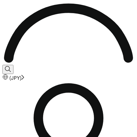
(
JPY
)