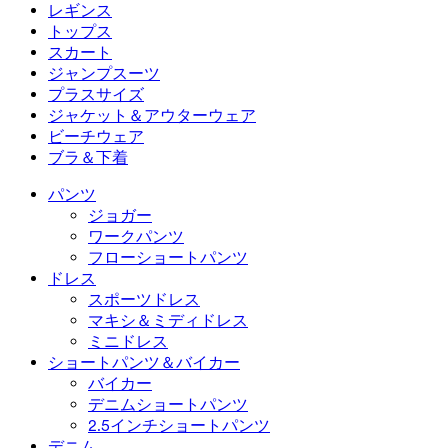
フローショートパンツ
マキシ＆ミディドレス
バイカー
デニム
レギンス
ミニドレス
デニムショートパンツ
デニムレギンス
レギンス
トップス
2.5インチショートパンツ
ワイドレッグジーンズ
デニムレギンス
トップス
スカート
デニムショートパンツ
ヒップアップレギンス
スポーツブラ
スカート
ジャンプスーツ
デニムスカート
ヨガレギンス
Tシャツ
アクティブスカート
ジャンプスーツ
プラスサイズ
ミニスカート
オーバーオール
プラスサイズ
ジャケット＆アウターウェア
マキシ＆ミディスカート
ロンパース
プラスサイズボトムス
ジャケット＆アウターウェア
ビーチウェア
プラスサイズトップス
ジャケット＆アウターウェア
ビーチウェア
ブラ＆下着
プラスサイズドレス
アウターウェア
水着トップス
ブラ＆下着
水着ボトムス
ブラ
パンツ
水着セット
下着
ジョガー
ワークパンツ
フローショートパンツ
ドレス
スポーツドレス
マキシ＆ミディドレス
ミニドレス
ショートパンツ＆バイカー
バイカー
デニムショートパンツ
2.5インチショートパンツ
デニム