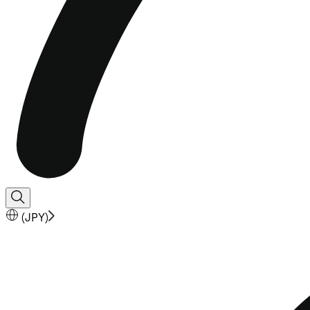
(
JPY
)