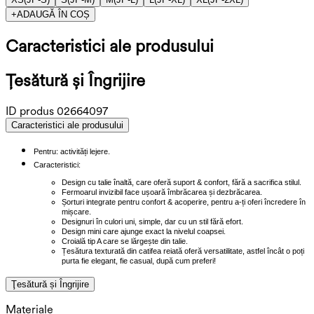
+
ADAUGĂ ÎN COȘ
Caracteristici ale produsului
Ţesătură și Îngrijire
ID produs
02664097
Caracteristici ale produsului
Pentru: activități lejere.
Caracteristici:
Design cu talie înaltă, care oferă suport & confort, fără a sacrifica stilul.
Fermoarul invizibil face ușoară îmbrăcarea și dezbrăcarea.
Șorturi integrate pentru confort & acoperire, pentru a-ți oferi încredere în
mișcare.
Designuri în culori uni, simple, dar cu un stil fără efort.
Design mini care ajunge exact la nivelul coapsei.
Croială tip A care se lărgește din talie.
Țesătura texturată din catifea reiată oferă versatilitate, astfel încât o poți
purta fie elegant, fie casual, după cum preferi!
Ţesătură și Îngrijire
Materiale