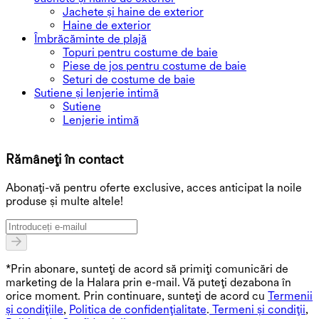
Jachete și haine de exterior
Haine de exterior
Îmbrăcăminte de plajă
Topuri pentru costume de baie
Piese de jos pentru costume de baie
Seturi de costume de baie
Sutiene și lenjerie intimă
Sutiene
Lenjerie intimă
D
Rămâneți în contact
O
Abonați-vă pentru oferte exclusive, acces anticipat la noile
produse și multe altele!
*Prin abonare, sunteți de acord să primiți comunicări de
marketing de la Halara prin e-mail. Vă puteți dezabona în
orice moment. Prin continuare, sunteți de acord cu
Termenii
și condițiile
,
Politica de confidențialitate
.
Termeni și condiții
,