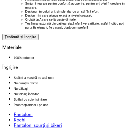
Șorturi integrate pentru confort & acoperire, pentru a-ți oferi încredere în
mișcare.
Designuri în culori uni, simple, dar cu un stil fără efort.
Design mini care ajunge exact la nivelul coapsei.
Croială tip A care se lărgește din talie.
Țesătura texturată din catifea reiată oferă versatilitate, astfel încât o poți
purta fie elegant, fie casual, după cum preferi!
Ţesătură și Îngrijire
Materiale
100% poliester
Îngrijire
Spălați la mașină cu apă rece
Nu curățați chimic
Nu călcați
Nu folosiți înălbitor
Spălați cu culori similare
Întoarceți articolul pe dos
Pantaloni
Pantaloni
Rochii
Joggere
Rochii
Pantaloni scurți și bikeri