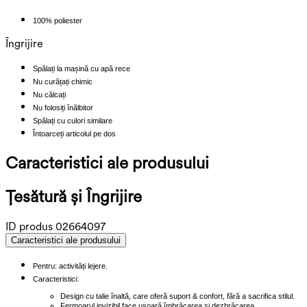
100% poliester
Îngrijire
Spălați la mașină cu apă rece
Nu curățați chimic
Nu călcați
Nu folosiți înălbitor
Spălați cu culori similare
Întoarceți articolul pe dos
Caracteristici ale produsului
Ţesătură și Îngrijire
ID produs
02664097
Caracteristici ale produsului
Pentru: activități lejere.
Caracteristici:
Design cu talie înaltă, care oferă suport & confort, fără a sacrifica stilul.
Fermoarul invizibil face ușoară îmbrăcarea și dezbrăcarea.