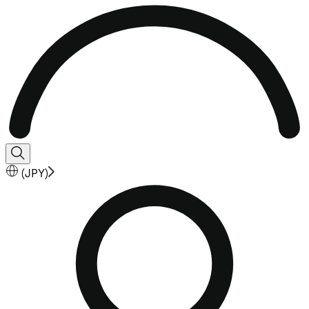
(
JPY
)