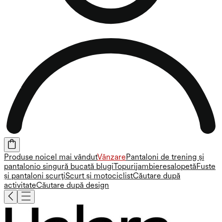
Produse noi
cel mai vândut
Vânzare
Pantaloni de trening și
pantaloni
o singură bucată
blugi
Topuri
jambiere
salopetă
Fuste
și pantaloni scurți
Scurt și motociclist
Căutare după
activitate
Căutare după design