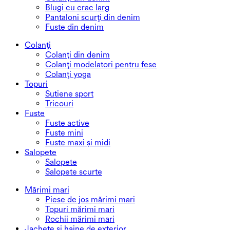
Blugi cu crac larg
Pantaloni scurți din denim
Fuste din denim
Colanți
Colanți din denim
Colanți modelatori pentru fese
Colanți yoga
Topuri
Sutiene sport
Tricouri
Fuste
Fuste active
Fuste mini
Fuste maxi și midi
Salopete
Salopete
Salopete scurte
Mărimi mari
Piese de jos mărimi mari
Topuri mărimi mari
Rochii mărimi mari
Jachete și haine de exterior