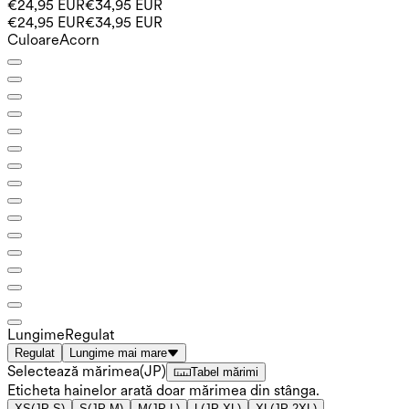
€24,95 EUR
€34,95 EUR
€24,95 EUR
€34,95 EUR
Culoare
Acorn
Lungime
Regulat
Regulat
Lungime mai mare
Selectează mărimea
(
JP
)
Tabel mărimi
Eticheta hainelor arată doar mărimea din stânga.
XS
(
JP-S
)
S
(
JP-M
)
M
(
JP-L
)
L
(
JP-XL
)
XL
(
JP-2XL
)